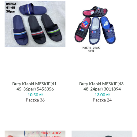
Buty Klapki MĘSKIE(41-
Buty Klapki MĘSKIE(43-
45_36par) 5453356
48_24par) 3011894
10,50
zł
13,00
zł
Paczka 36
Paczka 24