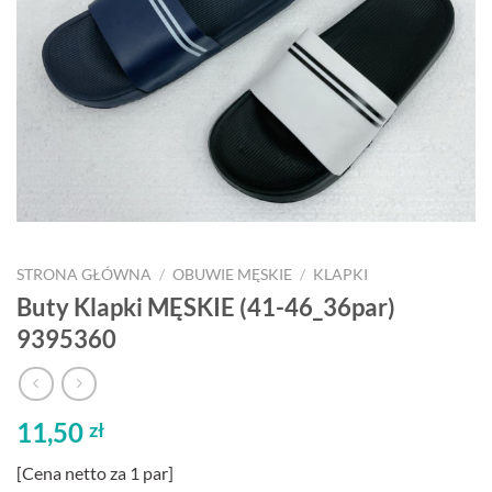
STRONA GŁÓWNA
/
OBUWIE MĘSKIE
/
KLAPKI
Buty Klapki MĘSKIE (41-46_36par)
9395360
11,50
zł
[Cena netto za 1 par]