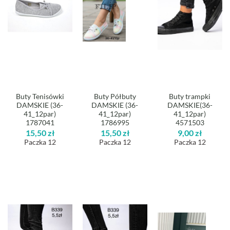
Buty Tenisówki
Buty Półbuty
Buty trampki
DAMSKIE (36-
DAMSKIE (36-
DAMSKIE(36-
41_12par)
41_12par)
41_12par)
1787041
1786995
4571503
15,50
zł
15,50
zł
9,00
zł
Paczka 12
Paczka 12
Paczka 12