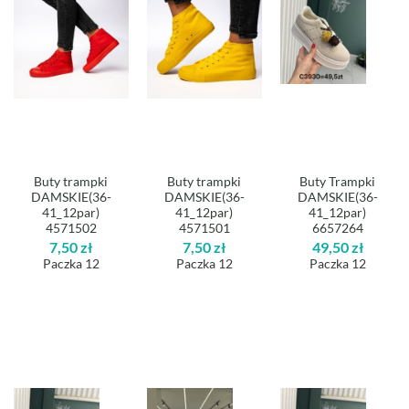
Buty trampki
Buty trampki
Buty Trampki
DAMSKIE(36-
DAMSKIE(36-
DAMSKIE(36-
41_12par)
41_12par)
41_12par)
4571502
4571501
6657264
7,50
zł
7,50
zł
49,50
zł
Paczka 12
Paczka 12
Paczka 12