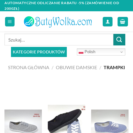
Skip
AUTOMATYCZNE ODLICZANIE RABATU -5% (ZAMÓWIENIE OD
2000ZŁ)
to
content
Szukaj:
KATEGORIE PRODUKTÓW
Polish
STRONA GŁÓWNA
/
OBUWIE DAMSKIE
/
TRAMPKI