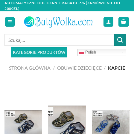
Skip
AUTOMATYCZNE ODLICZANIE RABATU -5% (ZAMÓWIENIE OD
2000ZŁ)
to
content
Szukaj:
KATEGORIE PRODUKTÓW
Polish
STRONA GŁÓWNA
/
OBUWIE DZIECIĘCE
/
KAPCIE