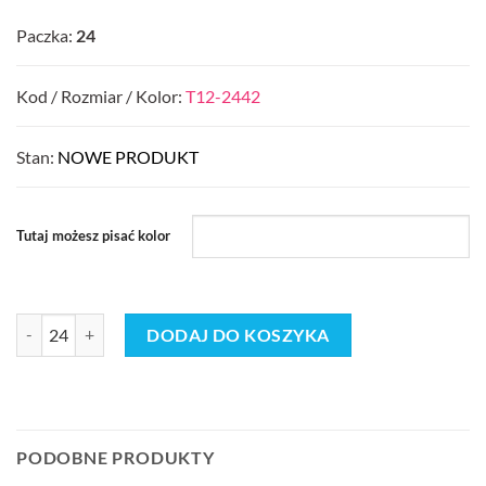
Paczka:
24
Kod / Rozmiar / Kolor:
T12-2442
Stan:
NOWE PRODUKT
Tutaj możesz pisać kolor
ilość Buty Klapki MĘSKIE (41-47_24par) 5571606
DODAJ DO KOSZYKA
PODOBNE PRODUKTY