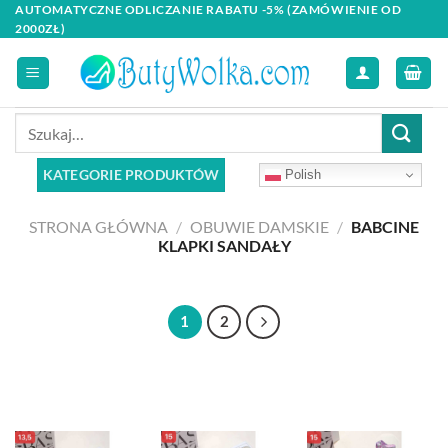
Skip
AUTOMATYCZNE ODLICZANIE RABATU -5% (ZAMÓWIENIE OD
2000ZŁ)
to
content
Szukaj:
KATEGORIE PRODUKTÓW
Polish
STRONA GŁÓWNA
/
OBUWIE DAMSKIE
/
BABCINE
KLAPKI SANDAŁY
1
2