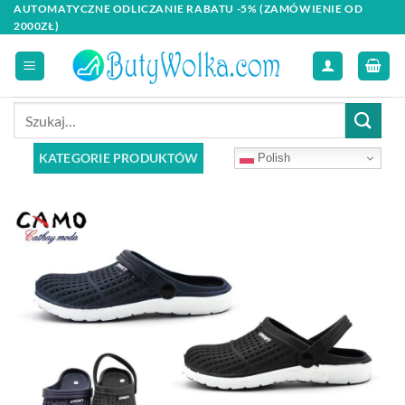
Skip
AUTOMATYCZNE ODLICZANIE RABATU -5% (ZAMÓWIENIE OD
2000ZŁ)
to
content
Szukaj:
KATEGORIE PRODUKTÓW
Polish