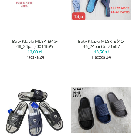
Buty Klapki MĘSKIE(43-
Buty Klapki MĘSKIE (41-
48_24par) 3011899
46_24par) 5571607
12,00
zł
13,50
zł
Paczka 24
Paczka 24