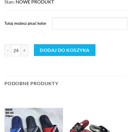
Stan:
NOWE PRODUKT
Tutaj możesz pisać kolor
ilość Buty Klapki MĘSKIE (40-45_24par) mix 9974029
DODAJ DO KOSZYKA
PODOBNE PRODUKTY