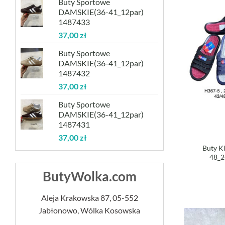
Buty Sportowe
DAMSKIE(36-41_12par)
1487433
37,00
zł
Buty Sportowe
DAMSKIE(36-41_12par)
1487432
37,00
zł
Buty Sportowe
DAMSKIE(36-41_12par)
1487431
37,00
zł
Buty K
48_2
ButyWolka.com
Aleja Krakowska 87, 05-552
Jabłonowo, Wólka Kosowska