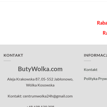
Raba
R
KONTAKT
INFORMAC
ButyWolka.com
Kontakt
Polityka Pryw
Aleja Krakowska 87, 05-552 Jabłonowo,
Wólka Kosowska
Kontakt: centrumwolka24h@gmail.com
+48.698 139 208