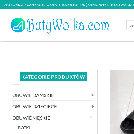
Skip
AUTOMATYCZNE ODLICZANIE RABATU -5% (ZAMÓWIENIE OD 2000ZŁ
to
content
Szuk
KATEGORIE PRODUKTÓW
OBUWIE DAMSKIE
OBUWIE DZIECIĘCE
OBUWIE MĘSKIE
BOTKI