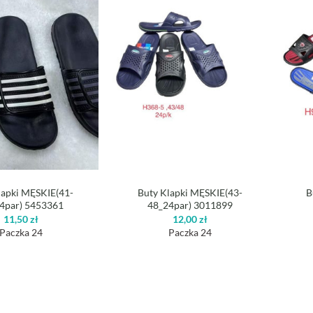
lapki MĘSKIE(41-
Buty Klapki MĘSKIE(43-
B
4par) 5453361
48_24par) 3011899
11,50
zł
12,00
zł
Paczka 24
Paczka 24