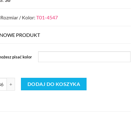
 Rozmiar / Kolor:
T01-4547
NOWE PRODUKT
możesz pisać kolor
Buty Klapki MĘSKIE (41-46_36par) 8632815
DODAJ DO KOSZYKA