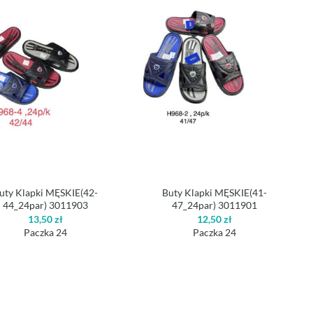
uty Klapki MĘSKIE(42-
Buty Klapki MĘSKIE(41-
44_24par) 3011903
47_24par) 3011901
13,50
zł
12,50
zł
Paczka 24
Paczka 24