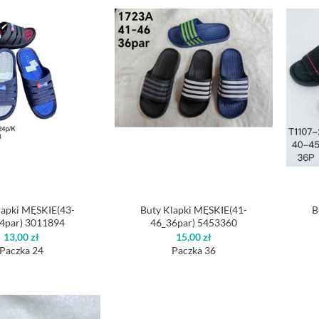
lapki MĘSKIE(43-
Buty Klapki MĘSKIE(41-
B
4par) 3011894
46_36par) 5453360
13,00
zł
15,00
zł
Paczka 24
Paczka 36