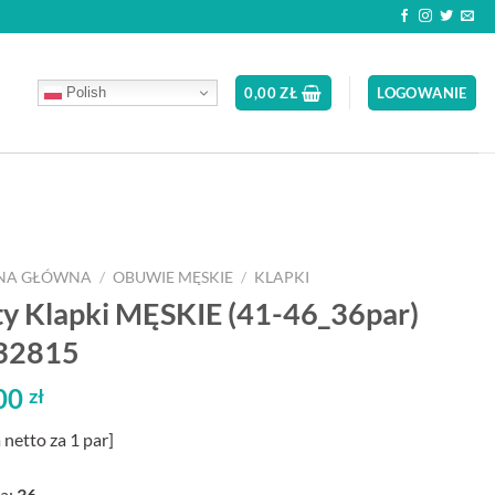
Polish
0,00
ZŁ
LOGOWANIE
NA GŁÓWNA
/
OBUWIE MĘSKIE
/
KLAPKI
y Klapki MĘSKIE (41-46_36par)
32815
00
zł
 netto za 1 par]
a:
36